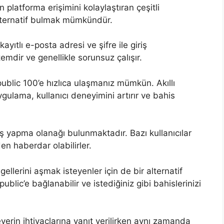
n platforma erişimini kolaylaştıran çeşitli
alternatif bulmak mümkündür.
yıtlı e-posta adresi ve şifre ile giriş
temdir ve genellikle sorunsuz çalışır.
blic 100’e hızlıca ulaşmanız mümkün. Akıllı
ygulama, kullanıcı deneyimini artırır ve bahis
iş yapma olanağı bulunmaktadır. Bazı kullanıcılar
en haberdar olabilirler.
ellerini aşmak isteyenler için de bir alternatif
blic’e bağlanabilir ve istediğiniz gibi bahislerinizi
verin ihtiyaçlarına yanıt verilirken aynı zamanda