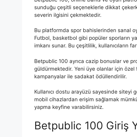
sunduğu çeşitli seçeneklerle dikkat çekerk
severin ilgisini çekmektedir.
Bu platformda spor bahislerinden sanal o
Futbol, basketbol gibi popüler sporların ya
imkanı sunar. Bu çeşitlilik, kullanıcıların f
Betpublic 100 ayrıca cazip bonuslar ve pr
güldürmektedir. Yeni üye olanlar için özel f
kampanyalar ile sadakat ödüllendirilir.
Kullanıcı dostu arayüzü sayesinde siteyi
mobil cihazlardan erişim sağlamak mümkü
yapma keyfine varabilirsiniz.
Betpublic 100 Giriş 