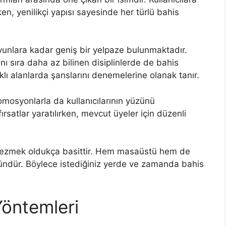
en, yenilikçi yapısı sayesinde her türlü bahis
yunlara kadar geniş bir yelpaze bulunmaktadır.
nı sıra daha az bilinen disiplinlerde de bahis
arklı alanlarda şanslarını denemelerine olanak tanır.
omosyonlarla da kullanıcılarının yüzünü
ırsatlar yaratılırken, mevcut üyeler için düzenli
 gezmek oldukça basittir. Hem masaüstü hem de
ndür. Böylece istediğiniz yerde ve zamanda bahis
Yöntemleri