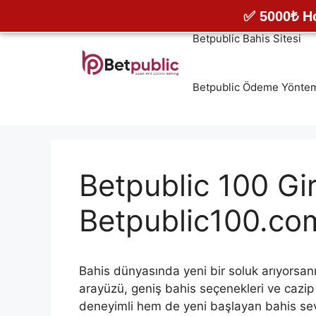
Skip
✅ 5000₺ H
to
Betpublic Bahis Sitesi
content
Betpublic Ödeme Yöntem
Betpublic 100 Gir
Betpublic100.com
Bahis dünyasında yeni bir soluk arıyorsanı
arayüzü, geniş bahis seçenekleri ve cazip
deneyimli hem de yeni başlayan bahis severl