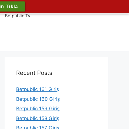
n Tıkla
Betpublic Tv
Recent Posts
Betpublic 161 Giriş
Betpublic 160 Giriş
Betpublic 159 Giriş
Betpublic 158 Giriş
Betpublic 157 Giriş