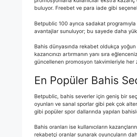
promosyonlarla kullanıcılar ekstra kazanç 
buluyor. Freebet ve para iade gibi seçenekl
Betpublic 100 ayrıca sadakat programıyla d
avantajlar sunuluyor; bu sayede daha yü
Bahis dünyasında rekabet oldukça yoğun o
kazancınızı artırmanın yanı sıra eğlenceniz
güncellenen promosyon takvimleriyle her za
En Popüler Bahis Seç
Betpublic, bahis severler için geniş bir s
oyunları ve sanal sporlar gibi pek çok alte
gibi popüler spor dallarında yapılan bahisl
Bahis oranları ise kullanıcıların kazançları
rekabetçi oranlar sunarak oyuncuların dah