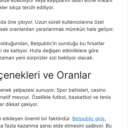
elde edebiliyor veya kayıplarını telafi etme imkanı
er sıkça tercih ediliyor.
a öne çıkıyor. Uzun süreli kullanıcılarına özel
ksek oranlardan yararlanmak mümkün hale geliyor.
lduğundan, Betpublic’in sunduğu bu fırsatlar
i de katlıyor. Hızla değişen etkinliklere göre
man yeni sürprizler sizi bekliyor olacak.
enekleri ve Oranlar
eçenek yelpazesi sunuyor. Spor bahisleri, casino
rnatif mevcut. Özellikle futbol, basketbol ve tenis
er dikkat çekiyor.
nı etkileyen önemli bir faktördür.
Betpublic giriş
,
a fazla kazanma şansı elde etmesini sağlıyor. Bu