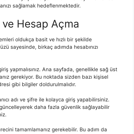
manızı sağlamak hedeflenmektedir.
k ve Hesap Açma
mleri oldukça basit ve hızlı bir şekilde
ayüzü sayesinde, birkaç adımda hesabınızı
giriş yapmalısınız. Ana sayfada, genellikle sağ üst
nız gerekiyor. Bu noktada sizden bazı kişisel
resi gibi bilgiler doldurulmalıdır.
nıcı adı ve şifre ile kolayca giriş yapabilirsiniz.
ı güncelleyerek daha fazla güvenlik sağlayabilir
niz.
ürecini tamamlamanız gerekebilir. Bu adım da