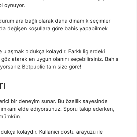
ol oynuyor.
 durumlara bağlı olarak daha dinamik seçimler
da değişen koşullara göre bahis yapabilmek
e ulaşmak oldukça kolaydır. Farklı liglerdeki
 göz atarak en uygun olanını seçebilirsiniz. Bahis
iyorsanız Betpublic tam size göre!
rı
verici bir deneyim sunar. Bu özellik sayesinde
 imkanı elde ediyorsunuz. Sporu takip ederken,
a mümkün.
ukça kolaydır. Kullanıcı dostu arayüzü ile