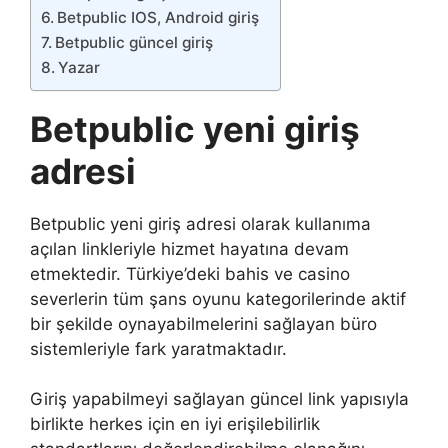
Betpublic IOS, Android giriş
Betpublic güncel giriş
Yazar
Betpublic yeni giriş
adresi
Betpublic yeni giriş adresi olarak kullanıma
açılan linkleriyle hizmet hayatına devam
etmektedir. Türkiye’deki bahis ve casino
severlerin tüm şans oyunu kategorilerinde aktif
bir şekilde oynayabilmelerini sağlayan büro
sistemleriyle fark yaratmaktadır.
Giriş yapabilmeyi sağlayan güncel link yapısıyla
birlikte herkes için en iyi erişilebilirlik