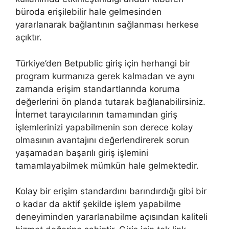
büroda erişilebilir hale gelmesinden
yararlanarak bağlantının sağlanması herkese
açıktır.
Türkiye’den Betpublic giriş için herhangi bir
program kurmanıza gerek kalmadan ve aynı
zamanda erişim standartlarında koruma
değerlerini ön planda tutarak bağlanabilirsiniz.
İnternet tarayıcılarının tamamından giriş
işlemlerinizi yapabilmenin son derece kolay
olmasının avantajını değerlendirerek sorun
yaşamadan başarılı giriş işlemini
tamamlayabilmek mümkün hale gelmektedir.
Kolay bir erişim standardını barındırdığı gibi bir
o kadar da aktif şekilde işlem yapabilme
deneyiminden yararlanabilme açısından kaliteli