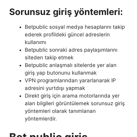
Sorunsuz giriş yöntemleri:
Betpublic sosyal medya hesaplarını takip
ederek profildeki güncel adreslerin
kullanımı
Betpublic sonraki adres paylaşımlarını
siteden takip etmek
Betpublic anlaşmalı sitelerde yer alan
giriş yap butonunu kullanmak
VPN programlarından yararlanarak IP
adresini yurtdışı yapmak
Direkt giriş için arama motorlarında yer
alan bilgileri görüntülemek sorunsuz giriş
yöntemleri olarak tanımlanan
yöntemlerdir.
Bet public giriş