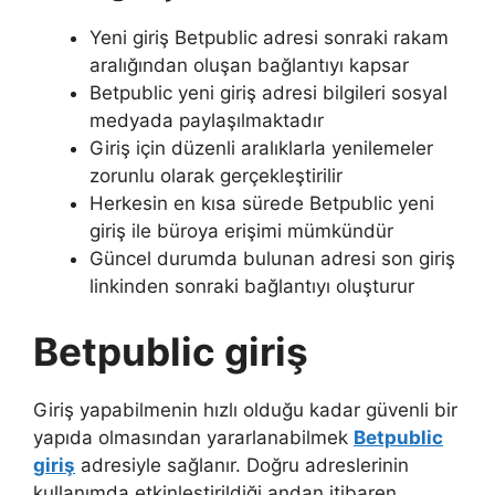
Yeni giriş Betpublic adresi sonraki rakam
aralığından oluşan bağlantıyı kapsar
Betpublic yeni giriş adresi bilgileri sosyal
medyada paylaşılmaktadır
Giriş için düzenli aralıklarla yenilemeler
zorunlu olarak gerçekleştirilir
Herkesin en kısa sürede Betpublic yeni
giriş ile büroya erişimi mümkündür
Güncel durumda bulunan adresi son giriş
linkinden sonraki bağlantıyı oluşturur
Betpublic giriş
Giriş yapabilmenin hızlı olduğu kadar güvenli bir
yapıda olmasından yararlanabilmek
Betpublic
giriş
adresiyle sağlanır. Doğru adreslerinin
kullanımda etkinleştirildiği andan itibaren