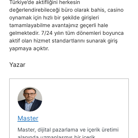
Türkiye’de aktifliğini herkesin
değerlendirebileceği büro olarak bahis, casino
oynamak için hızlı bir şekilde girişleri
tamamlayabilme avantajınız geçerli hale
gelmektedir. 7/24 yılın tüm dönemleri boyunca
aktif olan hizmet standartlarını sunarak giriş
yapmaya açıktır.
Yazar
Master
Master, dijital pazarlama ve içerik üretimi
alanında uzmanlaşmış bir içerik