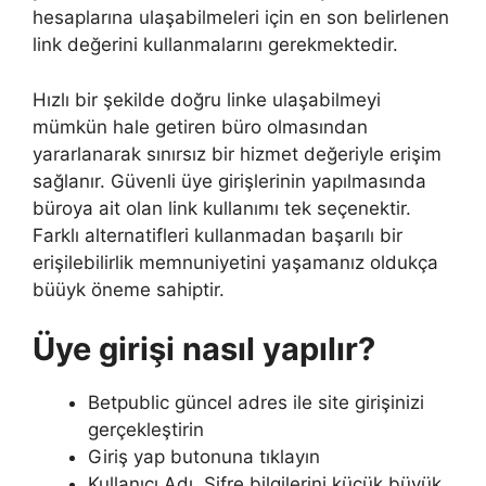
hesaplarına ulaşabilmeleri için en son belirlenen
link değerini kullanmalarını gerekmektedir.
Hızlı bir şekilde doğru linke ulaşabilmeyi
mümkün hale getiren büro olmasından
yararlanarak sınırsız bir hizmet değeriyle erişim
sağlanır. Güvenli üye girişlerinin yapılmasında
büroya ait olan link kullanımı tek seçenektir.
Farklı alternatifleri kullanmadan başarılı bir
erişilebilirlik memnuniyetini yaşamanız oldukça
büüyk öneme sahiptir.
Üye girişi nasıl yapılır?
Betpublic güncel adres ile site girişinizi
gerçekleştirin
Giriş yap butonuna tıklayın
Kullanıcı Adı, Şifre bilgilerini küçük büyük