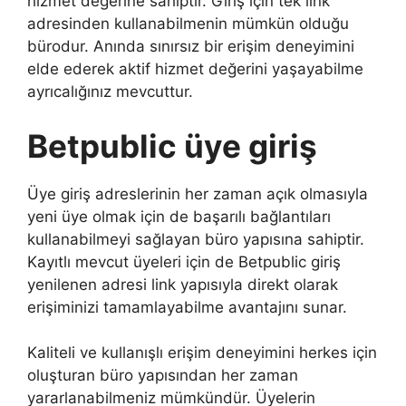
hizmet değerine sahiptir. Giriş için tek link
adresinden kullanabilmenin mümkün olduğu
bürodur. Anında sınırsız bir erişim deneyimini
elde ederek aktif hizmet değerini yaşayabilme
ayrıcalığınız mevcuttur.
Betpublic üye giriş
Üye giriş adreslerinin her zaman açık olmasıyla
yeni üye olmak için de başarılı bağlantıları
kullanabilmeyi sağlayan büro yapısına sahiptir.
Kayıtlı mevcut üyeleri için de Betpublic giriş
yenilenen adresi link yapısıyla direkt olarak
erişiminizi tamamlayabilme avantajını sunar.
Kaliteli ve kullanışlı erişim deneyimini herkes için
oluşturan büro yapısından her zaman
yararlanabilmeniz mümkündür. Üyelerin