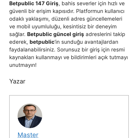
Betpublic 147 Giriş
, bahis severler için hızlı ve
güvenli bir erişim kapısıdır. Platformun kullanıcı
odaklı yaklaşımı, düzenli adres güncellemeleri
ve mobil uyumluluğu, kesintisiz bir deneyim
sağlar.
Betpublic güncel giriş
adreslerini takip
ederek,
betpublic
’in sunduğu avantajlardan
faydalanabilirsiniz. Sorunsuz bir giriş için resmi
kaynakları kullanmayı ve bildirimleri açık tutmayı
unutmayın!
Yazar
Master