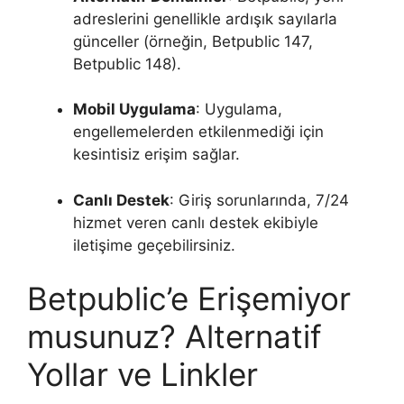
adreslerini genellikle ardışık sayılarla
günceller (örneğin, Betpublic 147,
Betpublic 148).
Mobil Uygulama
: Uygulama,
engellemelerden etkilenmediği için
kesintisiz erişim sağlar.
Canlı Destek
: Giriş sorunlarında, 7/24
hizmet veren canlı destek ekibiyle
iletişime geçebilirsiniz.
Betpublic’e Erişemiyor
musunuz? Alternatif
Yollar ve Linkler