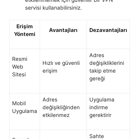
etkilenmemek için güvenilir bir VPN
servisi kullanabilirsiniz.
Erişim
Avantajları
Dezavantajları
Yöntemi
Adres
Resmi
Hızlı ve güvenli
değişikliklerini
Web
erişim
takip etme
Sitesi
gereği
Adres
Uygulama
Mobil
değişikliğinden
indirme
Uygulama
etkilenmez
gerektirir
Sahte