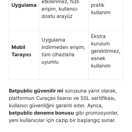
etkilenmez, hızlı
Uygulama
pratik
erişim, kullanıcı
kullanım
dostu arayüz
Ekstra
Uygulama
kurulum
Mobil
indirmeden erişim,
gerektirmez,
Tarayıcı
tüm cihazlarla
esnek
uyumlu
kullanım
Betpublic güvenilir mi
sorusuna yanıt olarak,
platformun Curaçao lisansı ve SSL sertifikası,
kullanıcı güvenliğini garanti eder. Ayrıca,
betpublic deneme bonusu
gibi promosyonlar,
yeni kullanıcılar için cazip bir başlangıç sunar.