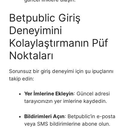
Betpublic Giriş
Deneyimini
Kolaylaştırmanın Püf
Noktaları
Sorunsuz bir giriş deneyimi için şu ipuçlarını
takip edin:
Yer İmlerine Ekleyin
: Güncel adresi
tarayıcınızın yer imlerine kaydedin.
Bildirimleri Açın
: Betpublic’in e-posta
veya SMS bildirimlerine abone olun.