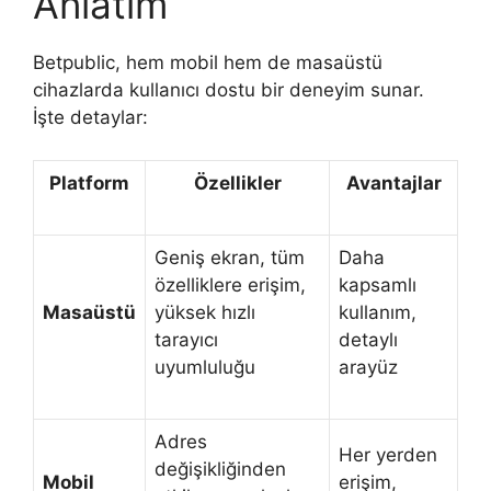
Anlatım
Betpublic, hem mobil hem de masaüstü
cihazlarda kullanıcı dostu bir deneyim sunar.
İşte detaylar:
Platform
Özellikler
Avantajlar
Geniş ekran, tüm
Daha
özelliklere erişim,
kapsamlı
Masaüstü
yüksek hızlı
kullanım,
tarayıcı
detaylı
uyumluluğu
arayüz
Adres
Her yerden
değişikliğinden
Mobil
erişim,