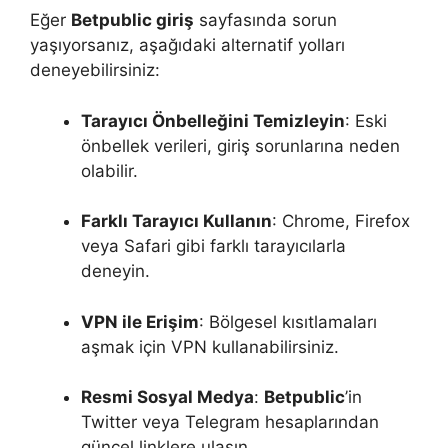
Eğer
Betpublic giriş
sayfasında sorun
yaşıyorsanız, aşağıdaki alternatif yolları
deneyebilirsiniz:
Tarayıcı Önbelleğini Temizleyin
: Eski
önbellek verileri, giriş sorunlarına neden
olabilir.
Farklı Tarayıcı Kullanın
: Chrome, Firefox
veya Safari gibi farklı tarayıcılarla
deneyin.
VPN ile Erişim
: Bölgesel kısıtlamaları
aşmak için VPN kullanabilirsiniz.
Resmi Sosyal Medya
:
Betpublic
’in
Twitter veya Telegram hesaplarından
güncel linklere ulaşın.