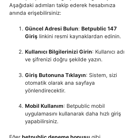
Aşağıdaki adımları takip ederek hesabınıza
anında erişebilirsiniz:
Güncel Adresi Bulun
:
Betpublic 147
Giriş
linkini resmi kaynaklardan edinin.
Kullanıcı Bilgilerinizi Girin
: Kullanıcı adı
ve şifrenizi doğru şekilde yazın.
Giriş Butonuna Tıklayın
: Sistem, sizi
otomatik olarak ana sayfaya
yönlendirecektir.
Mobil Kullanım
: Betpublic mobil
uygulamasını kullanarak daha hızlı giriş
yapabilirsiniz.
Eğer
betpublic deneme bonusu
gibi