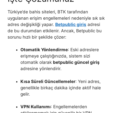
Türkiye’de bahis siteleri, BTK tarafından
uygulanan erişim engellemeleri nedeniyle sık sık
adres değişikliği yapar.
Betpublic giriş
adresi
de bu durumdan etkilenir. Ancak, Betpublic bu
sorunu hızlı bir şekilde çözer:
Otomatik Yönlendirme
: Eski adreslere
erişmeye çalıştığınızda, sistem sizi
otomatik olarak
betpublic güncel giriş
adresine yönlendirir.
Kısa Süreli Güncellemeler
: Yeni adres,
genellikle birkaç dakika içinde aktif hale
gelir.
VPN Kullanımı
: Engellemelerden